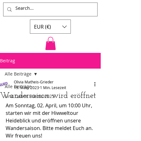
EUR (€)
Beitrag
Alle Beiträge
Olivia Matheis-Grieder
Alle Beiträge
19. März 2023
1 Min. Lesezeit
Wandersaison wird eröffnet
Line Dance Events 2025
Am Sonntag, 02. April, um 10:00 Uhr, 
starten wir mit der Hiwweltour 
Heideblick und eröffnen unsere 
Wandersaison. Bitte meldet Euch an. 
Wir freuen uns!