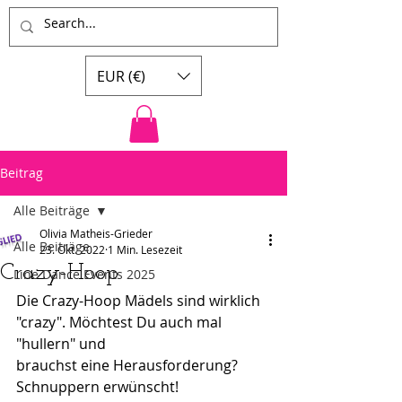
EUR (€)
Beitrag
Alle Beiträge
Olivia Matheis-Grieder
Alle Beiträge
23. Okt. 2022
1 Min. Lesezeit
Crazy-Hoop
Line Dance Events 2025
Die Crazy-Hoop Mädels sind wirklich 
"crazy". Möchtest Du auch mal 
"hullern" und
brauchst eine Herausforderung? 
Schnuppern erwünscht!