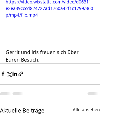
https://video.wixstatic.com/video/d06311_
e2ea39cccd824727ad1760a42f1c1799/360
p/mp4/file.mp4
Gerrit und Iris freuen sich über 
Euren Besuch. 
Aktuelle Beiträge
Alle ansehen